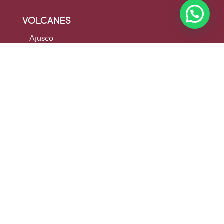
VOLCANES
Ajusco
Ajusco Rappel
Iztaccíhuatl Portillo
Nevado de Toluca Lagunas
Eventos Especiales
Quiénes Somos
Preguntas Frecuentes
Contacto
Aviso de Privacidad