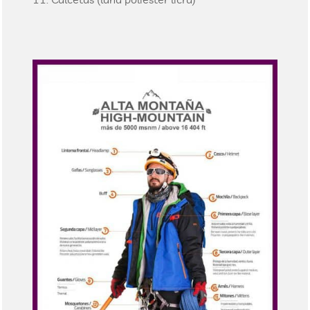
Calcetas (lana poliéster licra)